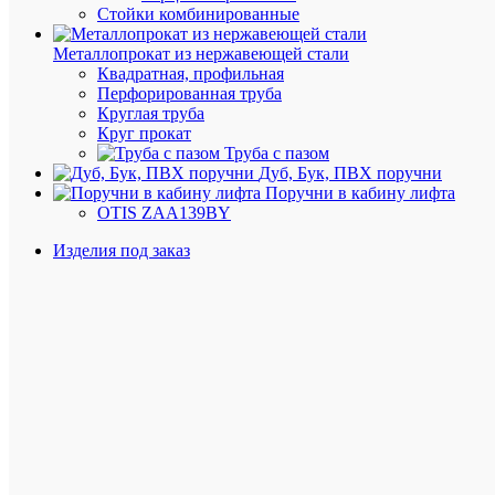
помещени
Стойки комбинированные
Поверхнос
сатиниров
Металлопрокат из нержавеющей стали
(шлифован
Квадратная, профильная
320
Перфорированная труба
Grit).
Круглая труба
Круг прокат
В
Труба с пазом
ограждени
преимуще
Дуб, Бук, ПВХ поручни
используе
Поручни в кабину лифта
в
OTIS ZAA139BY
качестве
поручня.
Изделия под заказ
При
необходи
можно
воспользо
дополните
услугой
по
резке
трубы
в
размер
(допусти
отклонени
±3мм).