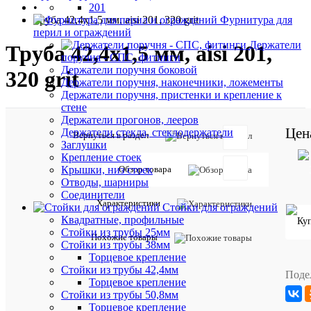
•
201
Труба 42,4х1,5 мм, aisi 201, 320 grit
Фурнитура для
перил и ограждений
Держатели
Труба 42,4х1,5 мм, aisi 201,
поручня - СПС, фитинги
Держатели поручня боковой
320 grit
Держатели поручня, наконечники, ложементы
Держатели поручня, пристенки и крепление к
стене
Держатели прогонов, лееров
Цен
Держатели стекла, стеклодержатели
Артикул:
Вернуться в раздел
Заглушки
3954
Крепление стоек
Обзор товара
Крышки, низ стоек
Описан
Отводы, шарниры
товара:
Соединители
Характеристики
Стойки для ограждений
Круглая
нержавею
Квадратные, профильные
труба
Стойки из трубы 25мм
Похожие товары
марки
Стойки из трубы 38мм
стали
Торцевое крепление
AISI201
Стойки из трубы 42,4мм
преимуще
Поде
Торцевое крепление
предназна
Стойки из трубы 50,8мм
для
Торцевое крепление
сухих