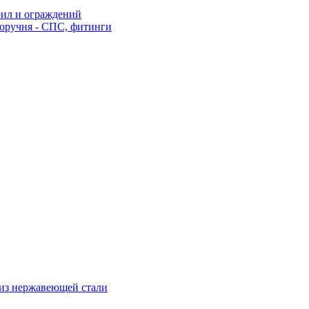
рил и ограждений
оручня - СПС, фитинги
из нержавеющей стали