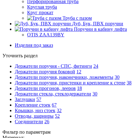
Перфорированная труба
Круглая труба
Круг прокат
Труба с пазом
Дуб, Бук, ПВХ поручни
Поручни в кабину лифта
OTIS ZAA139BY
Изделия под заказ
Уточнить раздел
Держатели поручня - СПС, фитинги
24
Держатели поручня боковой
12
Держатели поручня, наконечники, ложементы
30
Держатели поручня, пристенки и крепление к стене
38
Держатели прогонов, лееров
18
Держатели стекла, стеклодержатели
30
Заглушки
57
Крепление стоек
67
Крышки, низ стоек
32
Отводы, шарниры
52
Соединители
26
Фильтр по параметрам
Материал: