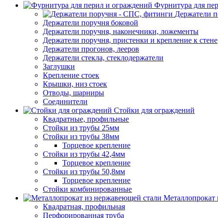
Фурнитура для пе
Держатели п
Держатели поручня боковой
Держатели поручня, наконечники, ложементы
Держатели поручня, пристенки и крепление к стене
Держатели прогонов, лееров
Держатели стекла, стеклодержатели
Заглушки
Крепление стоек
Крышки, низ стоек
Отводы, шарниры
Соединители
Стойки для ограждений
Квадратные, профильные
Стойки из трубы 25мм
Стойки из трубы 38мм
Торцевое крепление
Стойки из трубы 42,4мм
Торцевое крепление
Стойки из трубы 50,8мм
Торцевое крепление
Стойки комбинированные
Металлопрокат 
Квадратная, профильная
Перфорированная труба