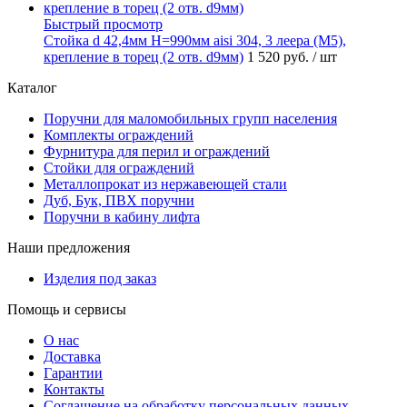
Быстрый просмотр
Стойка d 42,4мм H=990мм aisi 304, 3 леера (М5),
крепление в торец (2 отв. d9мм)
1 520 руб.
/ шт
Каталог
Поручни для маломобильных групп населения
Комплекты ограждений
Фурнитура для перил и ограждений
Стойки для ограждений
Металлопрокат из нержавеющей стали
Дуб, Бук, ПВХ поручни
Поручни в кабину лифта
Наши предложения
Изделия под заказ
Помощь и сервисы
О нас
Доставка
Гарантии
Контакты
Соглашение на обработку персональных данных