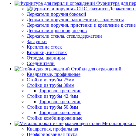
Фурнитура для пе
Держатели п
Держатели поручня боковой
Держатели поручня, наконечники, ложементы
Держатели поручня, пристенки и крепление к стене
Держатели прогонов, лееров
Держатели стекла, стеклодержатели
Заглушки
Крепление стоек
Крышки, низ стоек
Отводы, шарниры
Соединители
Стойки для ограждений
Квадратные, профильные
Стойки из трубы 25мм
Стойки из трубы 38мм
Торцевое крепление
Стойки из трубы 42,4мм
Торцевое крепление
Стойки из трубы 50,8мм
Торцевое крепление
Стойки комбинированные
Металлопрокат 
Квадратная, профильная
Перфорированная труба