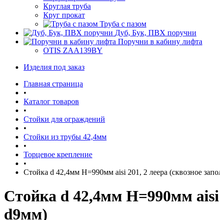
Круглая труба
Круг прокат
Труба с пазом
Дуб, Бук, ПВХ поручни
Поручни в кабину лифта
OTIS ZAA139BY
Изделия под заказ
Главная страница
•
Каталог товаров
•
Стойки для ограждений
•
Стойки из трубы 42,4мм
•
Торцевое крепление
•
Стойка d 42,4мм H=990мм aisi 201, 2 леера (сквозное запо
Стойка d 42,4мм H=990мм aisi 
d9мм)