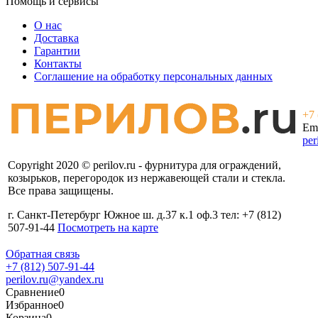
Помощь и сервисы
О нас
Доставка
Гарантии
Контакты
Соглашение на обработку персональных данных
+7 
Ema
per
Copyright 2020 © perilov.ru - фурнитура для ограждений,
козырьков, перегородок из нержавеющей стали и стекла.
Все права защищены.
г. Санкт-Петербург Южное ш. д.37 к.1 оф.3 тел: +7 (812)
507-91-44
Посмотреть на карте
Обратная связь
+7 (812) 507-91-44
perilov.ru@yandex.ru
Сравнение
0
Избранное
0
Корзина
0