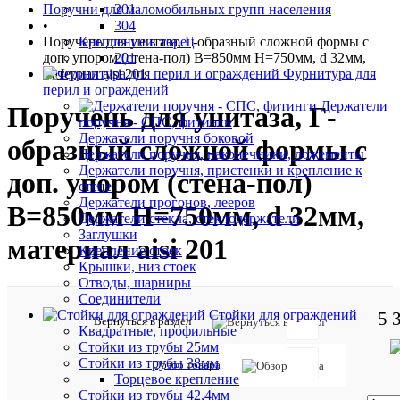
Поручни для маломобильных групп населения
201
•
304
Поручень для унитаза, Г-образный сложной формы с
Крепление в торец
доп. упором (стена-пол) В=850мм Н=750мм, d 32мм,
201
материал aisi 201
Фурнитура для
перил и ограждений
Держатели
Поручень для унитаза, Г-
поручня - СПС, фитинги
Держатели поручня боковой
образный сложной формы с
Держатели поручня, наконечники, ложементы
Держатели поручня, пристенки и крепление к
доп. упором (стена-пол)
стене
Держатели прогонов, лееров
В=850мм Н=750мм, d 32мм,
Держатели стекла, стеклодержатели
Заглушки
материал aisi 201
Крепление стоек
Крышки, низ стоек
Отводы, шарниры
Соединители
Стойки для ограждений
5 
Артикул:
Вернуться в раздел
Квадратные, профильные
6744
Стойки из трубы 25мм
Стойки из трубы 38мм
Обзор товара
Описан
Торцевое крепление
товара:
Стойки из трубы 42,4мм