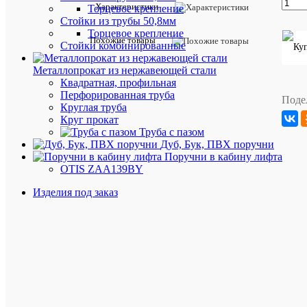
Характеристики
Торцевое крепление
Поручень
Стойки из трубы 50,8мм
имеет
три
Торцевое крепление
Похожие товары
точки
Стойки комбинированные
крепления,
одну
Металлопрокат из нержавеющей стали
опору
Квадратная, профильная
для
Перфорированная труба
крепления
Поде
Круглая труба
к
Круг прокат
стене
и
Труба с пазом
две
Дуб, Бук, ПВХ поручни
к
Поручни в кабину лифта
полу.
OTIS ZAA139BY
Все
части
Изделия под заказ
поручня
закругленн
что
обеспечив
безопасн
эксплуата
В
нижней
части
имеется
дополните