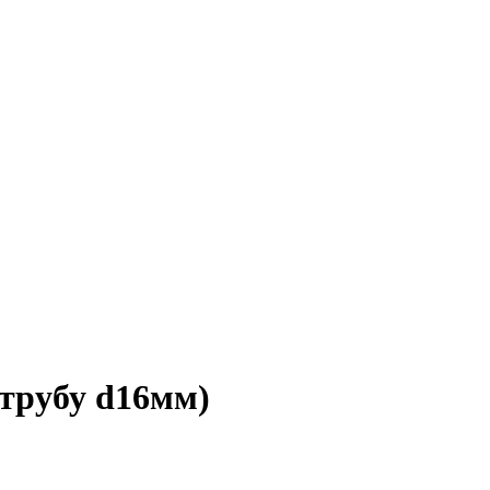
д трубу d16мм)