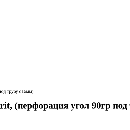
 под трубу d16мм)
 grit, (перфорация угол 90гр по