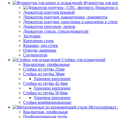
Фурнитура для пе
Держатели п
Держатели поручня боковой
Держатели поручня, наконечники, ложементы
Держатели поручня, пристенки и крепление к стене
Держатели прогонов, лееров
Держатели стекла, стеклодержатели
Заглушки
Крепление стоек
Крышки, низ стоек
Отводы, шарниры
Соединители
Стойки для ограждений
Квадратные, профильные
Стойки из трубы 25мм
Стойки из трубы 38мм
Торцевое крепление
Стойки из трубы 42,4мм
Торцевое крепление
Стойки из трубы 50,8мм
Торцевое крепление
Стойки комбинированные
Металлопрокат 
Квадратная, профильная
Перфорированная труба