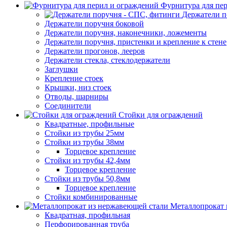
Фурнитура для пе
Держатели п
Держатели поручня боковой
Держатели поручня, наконечники, ложементы
Держатели поручня, пристенки и крепление к стене
Держатели прогонов, лееров
Держатели стекла, стеклодержатели
Заглушки
Крепление стоек
Крышки, низ стоек
Отводы, шарниры
Соединители
Стойки для ограждений
Квадратные, профильные
Стойки из трубы 25мм
Стойки из трубы 38мм
Торцевое крепление
Стойки из трубы 42,4мм
Торцевое крепление
Стойки из трубы 50,8мм
Торцевое крепление
Стойки комбинированные
Металлопрокат 
Квадратная, профильная
Перфорированная труба