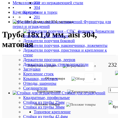
Металлопрокат из нержавеющей стали
201
•
304
Круглая труба
Крепление в торец
•
201
Труба 18х1,0 мм, aisi 304, матовая
Фурнитура для
перил и ограждений
Держатели
Труба 18х1,0 мм, aisi 304,
поручня - СПС, фитинги
Держатели поручня боковой
матовая
Держатели поручня, наконечники, ложементы
Держатели поручня, пристенки и крепление к
стене
Держатели прогонов, лееров
232
Держатели стекла, стеклодержатели
Артикул:
Вернуться в раздел
Заглушки
6386
Крепление стоек
Обзор товара
Крышки, низ стоек
Отводы, шарниры
Характе
Все
Соединители
характ
Характеристики
Стойки для ограждений
Код
6386
Квадратные, профильные
товара:
Стойки из трубы 25мм
Похожие товары
AISI
Материал:
Стойки из трубы 38мм
304
Торцевое крепление
Вес
0.426
Стойки из трубы 42,4мм