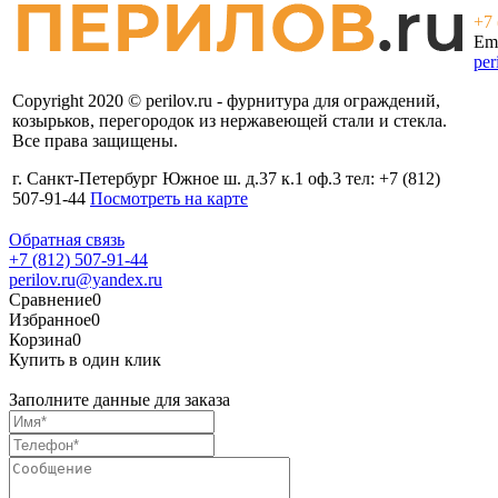
+7 
Ema
per
Copyright 2020 © perilov.ru - фурнитура для ограждений,
козырьков, перегородок из нержавеющей стали и стекла.
Все права защищены.
г. Санкт-Петербург Южное ш. д.37 к.1 оф.3 тел: +7 (812)
507-91-44
Посмотреть на карте
Обратная связь
+7 (812) 507-91-44
perilov.ru@yandex.ru
Сравнение
0
Избранное
0
Корзина
0
Купить в один клик
Заполните данные для заказа