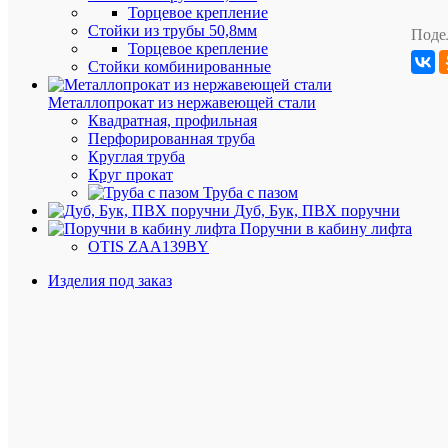
Допуск
10%
Торцевое крепление
Труба
Стойки из трубы 50,8мм
Поде
/
Торцевое крепление
Поручень
18мм
Стойки комбинированные
/
Леер:
Металлопрокат из нержавеющей стали
Квадратная, профильная
Перфорированная труба
Круглая труба
Круг прокат
Аккурат
Труба с пазом
упакуем
Дуб, Бук, ПВХ поручни
Поручни в кабину лифта
OTIS ZAA139BY
Изделия под заказ
Бесплат
достави
до
термина
при