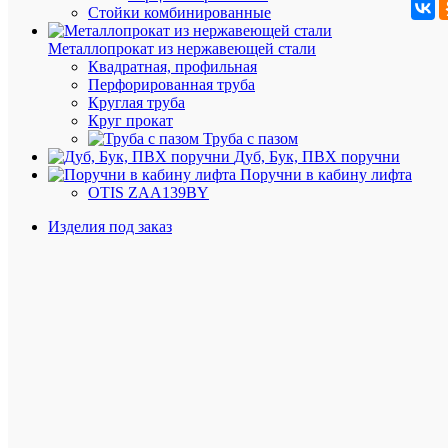
к
Стойки комбинированные
поверхнос
пола.
Металлопрокат из нержавеющей стали
Квадратная, профильная
Фланец
Перфорированная труба
круглой
Круглая труба
формы
Круг прокат
диаметро
Труба с пазом
55мм
имеет
Дуб, Бук, ПВХ поручни
3
Поручни в кабину лифта
отверстия
OTIS ZAA139BY
диаметра
8мм.
Изделия под заказ
Крепление
к
полу
осуществл
с
помощью
крепежны
элементов.
Труба
к
фланцу
надежно
фиксирует
с помощь