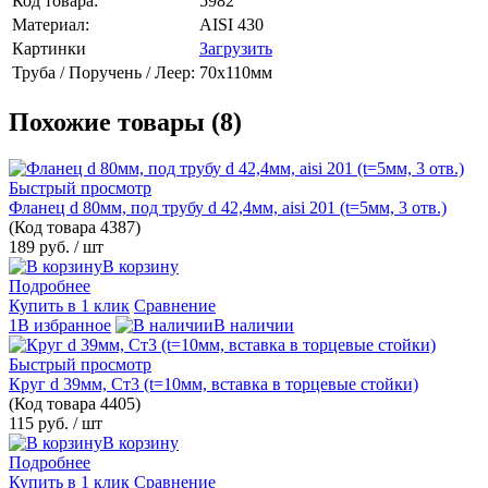
Код товара:
5982
Материал:
AISI 430
Картинки
Загрузить
Труба / Поручень / Леер:
70х110мм
Похожие товары (8)
Быстрый просмотр
Фланец d 80мм, под трубу d 42,4мм, aisi 201 (t=5мм, 3 отв.)
(Код товара
4387)
189 руб.
/ шт
В корзину
Подробнее
Купить в 1 клик
Сравнение
1В избранное
В наличии
Быстрый просмотр
Круг d 39мм, Ст3 (t=10мм, вставка в торцевые стойки)
(Код товара
4405)
115 руб.
/ шт
В корзину
Подробнее
Купить в 1 клик
Сравнение