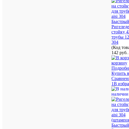
Быстрый
Ригеледе
стойку 4
трубы 12
304
(Код то
142 руб.
корзину
Подробн
Купить в
Сравнен
1В избр
наличии
Быстрый