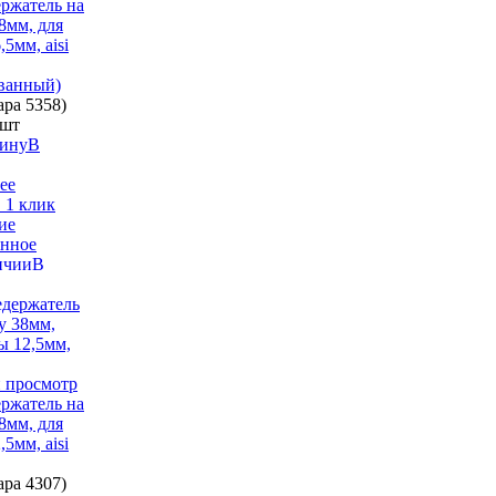
ржатель на
8мм, для
,5мм, aisi
ванный)
вара
5358)
 шт
В
ее
 1 клик
ие
анное
В
 просмотр
ржатель на
8мм, для
,5мм, aisi
вара
4307)