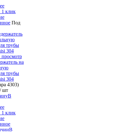
ее
 1 клик
ие
анное
Под
 просмотр
ржатель на
ьную
для трубы
isi 304
вара
4303)
/ шт
В
ее
 1 клик
ие
анное
В