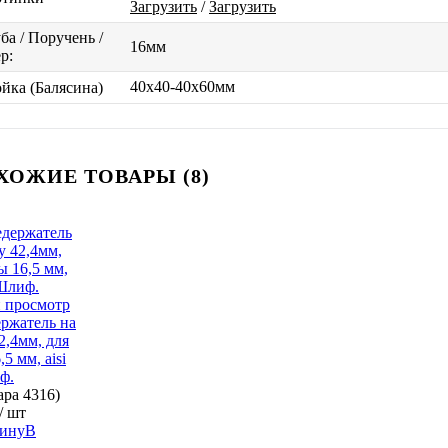
Загрузить
/
Загрузить
ба / Поручень /
16мм
р:
40х40-40х60мм
йка (Балясина)
ХОЖИЕ ТОВАРЫ (8)
 просмотр
ржатель на
2,4мм, для
5 мм, aisi
ф.
вара
4316)
/ шт
В