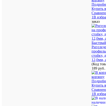
корзину
Подробн
Купить в
Сравнен
1В избр
заказ
Быстрый
Ригеледе
профил
стойку, 
12,0мм, a
(Код то
189 руб.
корзину
Подробн
Купить в
Сравнен
1В избр
наличии