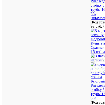
Ригеледе
стойку 3
трубы 16
304
(штампо
(Код то
93 руб.
/
корзину
Подробн
Купить в
Сравнен
1В избр
наличии
Быстрый
Ригеледе
стойку 3
трубы 12
304
(Код то