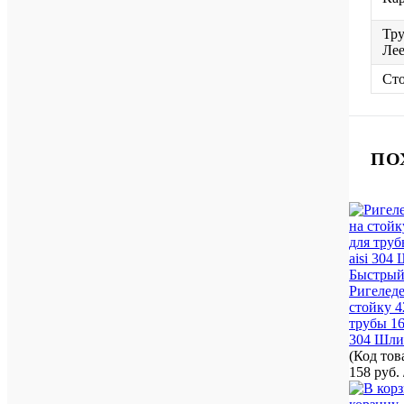
Тру
Лее
Сто
ПО
Быстрый
Ригеледе
стойку 4
трубы 16,
304 Шли
(Код то
158 руб.