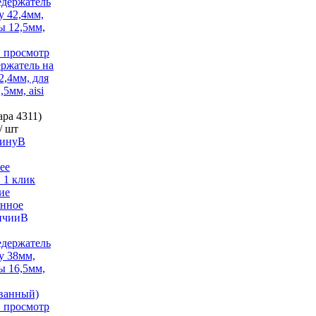
 просмотр
ржатель на
2,4мм, для
,5мм, aisi
вара
4311)
/ шт
В
ее
 1 клик
ие
анное
В
 просмотр