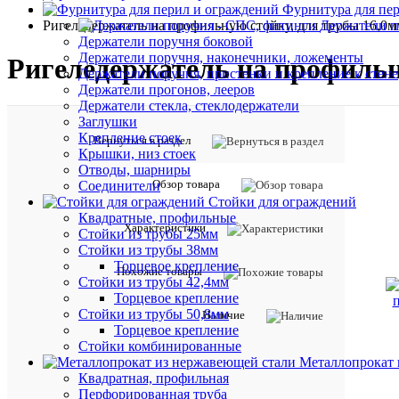
•
Фурнитура для пе
Ригеледержатель на профильную стойку, для трубы 16,0мм,
Держатели п
Держатели поручня боковой
Держатели поручня, наконечники, ложементы
Ригеледержатель на профильну
Держатели поручня, пристенки и крепление к стене
Держатели прогонов, лееров
Держатели стекла, стеклодержатели
Заглушки
Крепление стоек
Вернуться в раздел
Крышки, низ стоек
Отводы, шарниры
Обзор товара
Соединители
Стойки для ограждений
Квадратные, профильные
Характеристики
Стойки из трубы 25мм
Стойки из трубы 38мм
Торцевое крепление
Похожие товары
Стойки из трубы 42,4мм
Торцевое крепление
Стойки из трубы 50,8мм
Наличие
Торцевое крепление
Стойки комбинированные
Металлопрокат 
Квадратная, профильная
Перфорированная труба