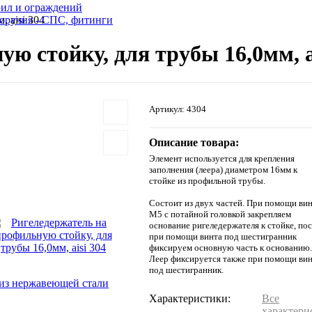
рил и ограждений
 aisi 304
оручня - СПС, фитинги
ю стойку, для трубы 16,0мм, a
Артикул:
4304
Описание товара:
Элемент используется для крепления
заполнения (леера) диаметром 16мм к
стойке из профильной трубы.
Состоит из двух частей. При помощи ви
М5 с потайной головкой закрепляем
основание ригеледержателя к стойке, пос
при помощи винта под шестигранник
фиксируем основную часть к основанию.
Леер фиксируется также при помощи ви
под шестигранник.
из нержавеющей стали
Характеристики:
Все
характери