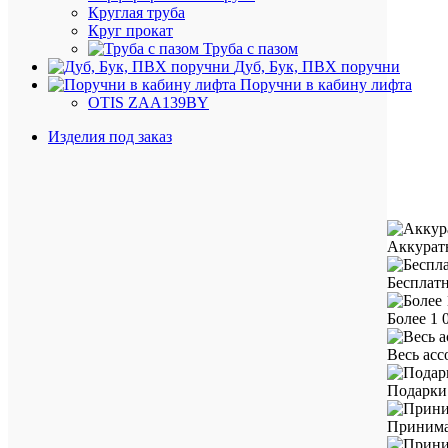
Круглая труба
Круг прокат
Труба с пазом
Дуб, Бук, ПВХ поручни
Поручни в кабину лифта
OTIS ZAA139BY
Изделия под заказ
Аккурат
Бесплатн
Более 1 
Весь ас
Подарки 
Принима