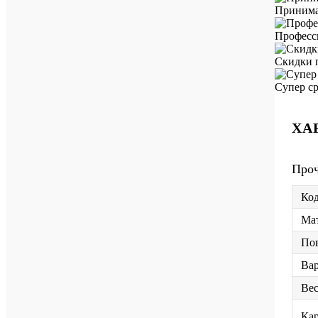
Принимае
Професс
Скидки 
Супер ср
ХА
Про
Код
Мат
Пов
Вар
Ве
Ка