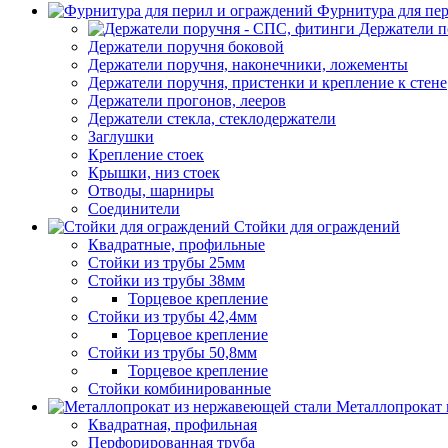
Фурнитура для пе
Держатели п
Держатели поручня боковой
Держатели поручня, наконечники, ложементы
Держатели поручня, пристенки и крепление к стене
Держатели прогонов, лееров
Держатели стекла, стеклодержатели
Заглушки
Крепление стоек
Крышки, низ стоек
Отводы, шарниры
Соединители
Стойки для ограждений
Квадратные, профильные
Стойки из трубы 25мм
Стойки из трубы 38мм
Торцевое крепление
Стойки из трубы 42,4мм
Торцевое крепление
Стойки из трубы 50,8мм
Торцевое крепление
Стойки комбинированные
Металлопрокат 
Квадратная, профильная
Перфорированная труба