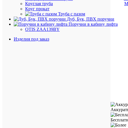
Круглая труба
Круг прокат
Труба с пазом
Дуб, Бук, ПВХ поручни
Поручни в кабину лифта
OTIS ZAA139BY
Изделия под заказ
Аккурат
Бесплатн