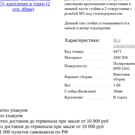
сквозными крепежными отверстиями в
нижней части стойки и 2 отверстиями с
резьбой М5 под стеклодержатели.
Данный тип стойки устанавливается в
начале и конце ограждения.
Характеристики:
Все
характери
Код товара:
6471
Материал:
AISI 304
Полированн
Поверхность:
(600 Grit)
Винтовая
Вариант сборки:
сборка
Вес
1.66
Стойка (Балясина)
38мм
Крепление:
В торец
но упакуем
о доставим до терминала при заказе от 10 000 руб