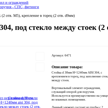
рил и ограждений
оручня - СПС, фитинги
(2 отв. М5), крепление в торец (2 отв. d9мм)
04, под стекло между стоек (2 
Артикул:
6471
Описание товара:
Стойка d 38мм H=1240мм AISI 304, с
креплением в торец, под заполнение стек
между стоек.
Вертикальный элемент ограждения,
служащий опорой для поручня.
Используется преимущественно на улице
из нержавеющей стали
во влажных помещениях.
Данный элемент состоит из трубы с 2