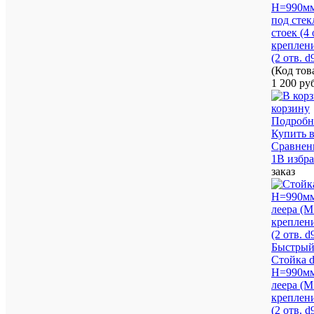
H=990мм 
под стек
стоек (4 
креплени
(2 отв. 
(Код то
1 200 ру
корзину
Подробн
Купить в
Сравнен
1В избр
заказ
Быстрый
Стойка 
H=990мм 
леера (М
креплени
(2 отв. 