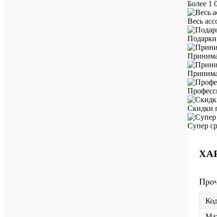
Более 1 
Весь ас
Подарки 
Принима
Принимае
Професс
Скидки 
Супер ср
ХА
Про
Код
Мат