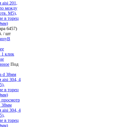
aisi 201,
ло между
отв. М5),
е в торец
d9мм)
вара
6457)
б.
/ шт
В
ее
 1 клик
ие
анное
Под
 просмотр
d 38мм
aisi 304, 4
5),
е в торец
d9мм)