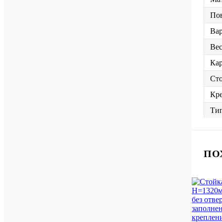
Пов
Вар
Ве
Ка
Сто
Кре
Тип
ПО