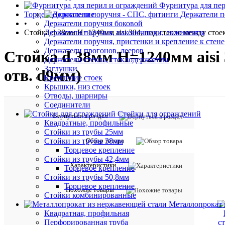
•
Фурнитура для пе
Торцевое крепление
Держатели п
•
Держатели поручня боковой
Стойка d 38мм H=1240мм aisi 304, под стекло между стоек 
Держатели поручня, наконечники, ложементы
Держатели поручня, пристенки и крепление к стене
Держатели прогонов, лееров
Стойка d 38мм H=1240мм aisi 3
Держатели стекла, стеклодержатели
Заглушки
отв. d9мм)
Крепление стоек
Крышки, низ стоек
Отводы, шарниры
Соединители
Стойки для ограждений
Вернуться в раздел
Квадратные, профильные
Стойки из трубы 25мм
Обзор товара
Стойки из трубы 38мм
Торцевое крепление
Стойки из трубы 42,4мм
Характеристики
Торцевое крепление
Стойки из трубы 50,8мм
Торцевое крепление
Похожие товары
Стойки комбинированные
Металлопрокат 
Квадратная, профильная
Перфорированная труба