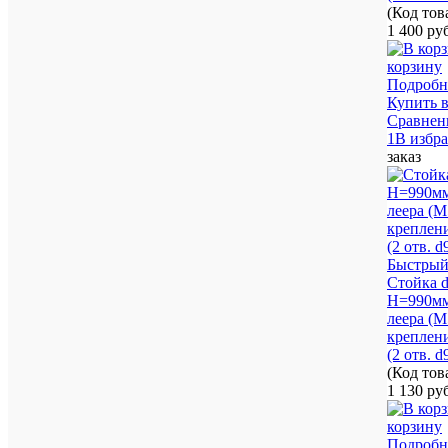
(Код то
1 400 ру
корзину
Подробн
Купить в
Сравнен
1В избр
заказ
Быстрый
Стойка 
H=990мм 
леера (М
креплени
(2 отв. 
(Код то
1 130 ру
корзину
Подробн