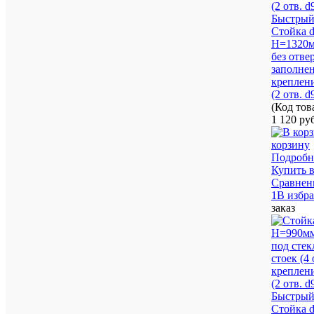
Быстрый
Стойка 
H=1320мм
без отве
заполнен
креплени
(2 отв. 
(Код то
1 120 ру
корзину
Подробн
Купить в
Сравнен
1В избр
заказ
Быстрый
Стойка 