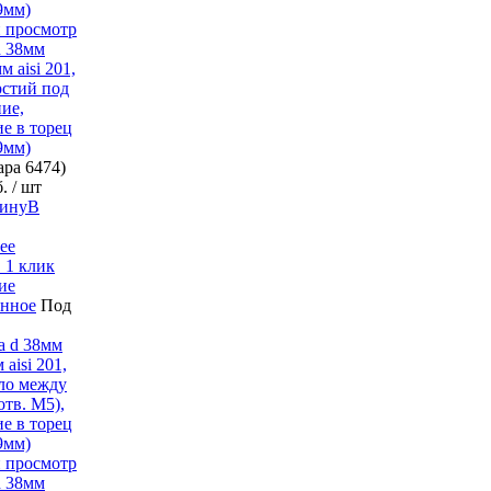
 просмотр
d 38мм
 aisi 201,
рстий под
ие,
е в торец
d9мм)
вара
6474)
б.
/ шт
В
ее
 1 клик
ие
анное
Под
 просмотр
d 38мм