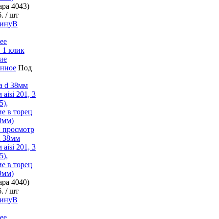
вара
4043)
б.
/ шт
В
ее
 1 клик
ие
анное
Под
 просмотр
d 38мм
aisi 201, 3
5),
е в торец
d9мм)
вара
4040)
б.
/ шт
В
ее