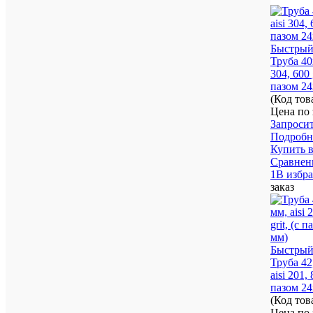
Быстрый
Труба 40
304, 600 g
пазом 24
(Код то
Цена по 
Запроси
Подробн
Купить в
Сравнен
1В избр
заказ
Быстрый
Труба 42
aisi 201, 
пазом 24
(Код то
Цена по 