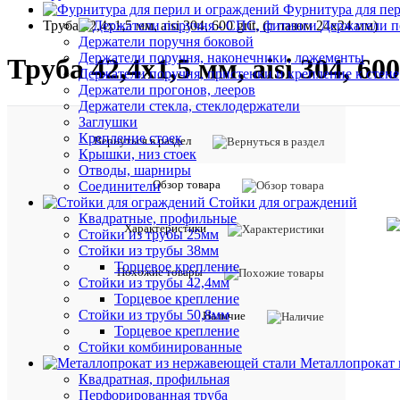
•
Фурнитура для пе
Труба 42,4х1,5 мм, aisi 304, 600 grit, (с пазом 24х24 мм)
Держатели п
Держатели поручня боковой
Держатели поручня, наконечники, ложементы
Труба 42,4х1,5 мм, aisi 304, 600
Держатели поручня, пристенки и крепление к стене
Держатели прогонов, лееров
Держатели стекла, стеклодержатели
Заглушки
Крепление стоек
Вернуться в раздел
Крышки, низ стоек
Отводы, шарниры
Обзор товара
Соединители
Стойки для ограждений
Квадратные, профильные
Характеристики
Стойки из трубы 25мм
Стойки из трубы 38мм
Торцевое крепление
Похожие товары
Стойки из трубы 42,4мм
Торцевое крепление
Стойки из трубы 50,8мм
Наличие
Торцевое крепление
Стойки комбинированные
Металлопрокат 
Квадратная, профильная
Перфорированная труба