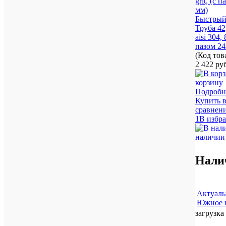
Быстрый
Труба 42
aisi 304, 
пазом 24
(Код то
2 422 ру
корзину
Подробн
Купить в
сравнен
1В избр
наличии
Нали
Актуаль
Южное ш
загрузка 