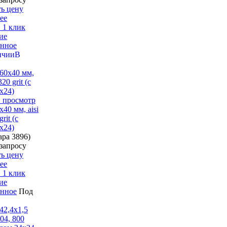
ть цену
ее
 1 клик
ие
анное
В
 просмотр
х40 мм, aisi
rit (с
х24)
вара
3896)
запросу
ть цену
ее
 1 клик
ие
анное
Под