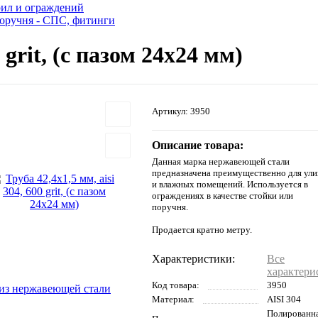
рил и ограждений
оручня - СПС, фитинги
 grit, (с пазом 24х24 мм)
Артикул:
3950
Описание товара:
Данная марка нержавеющей стали
предназначена преимущественно для ул
и влажных помещений. Используется в
ограждениях в качестве стойки или
поручня.
Продается кратно метру.
Характеристики:
Все
характери
Код товара:
3950
из нержавеющей стали
Материал:
AISI 304
Полированн