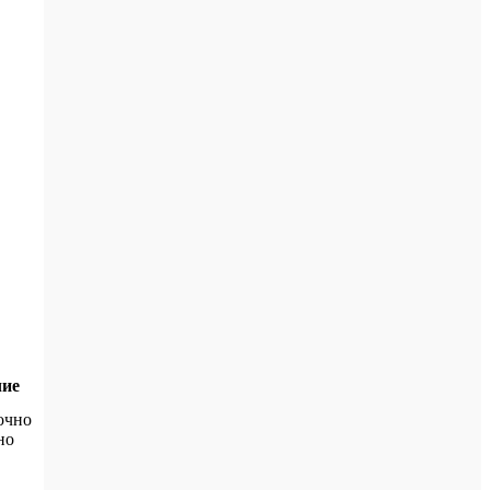
ие
но