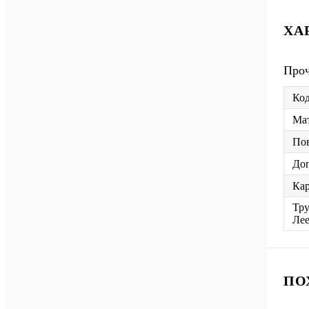
ХА
Про
Код
Мат
Пов
До
Ка
Тру
Лее
ПО