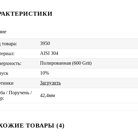
РАКТЕРИСТИКИ
чие
3950
 товара:
AISI 304
ериал:
Полированная (600 Grit)
ерхность:
10%
пуск
Загрузить
ртинки
ба / Поручень /
42,4мм
р:
ХОЖИЕ ТОВАРЫ (4)