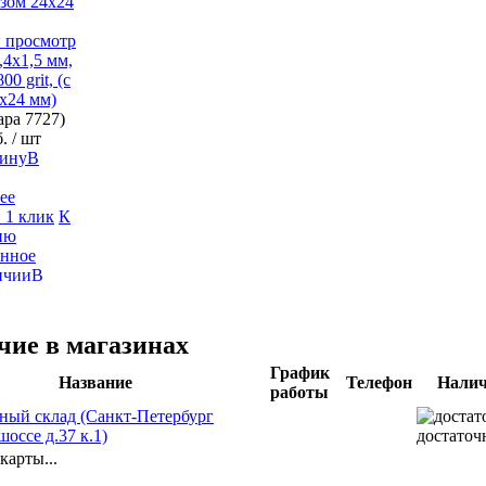
 просмотр
,4х1,5 мм,
800 grit, (с
х24 мм)
вара
7727)
б.
/ шт
В
ее
 1 клик
К
ию
анное
В
чие в магазинах
График
Название
Телефон
Налич
работы
ный склад (Санкт-Петербург
оссе д.37 к.1)
достаточ
карты...