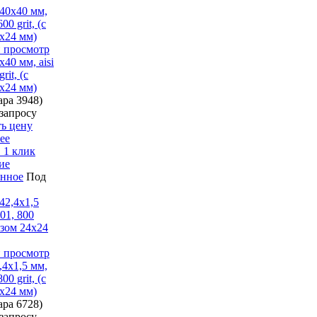
 просмотр
х40 мм, aisi
rit, (с
х24 мм)
вара
3948)
запросу
ть цену
ее
 1 клик
ие
анное
Под
 просмотр
,4х1,5 мм,
800 grit, (с
х24 мм)
вара
6728)
запросу