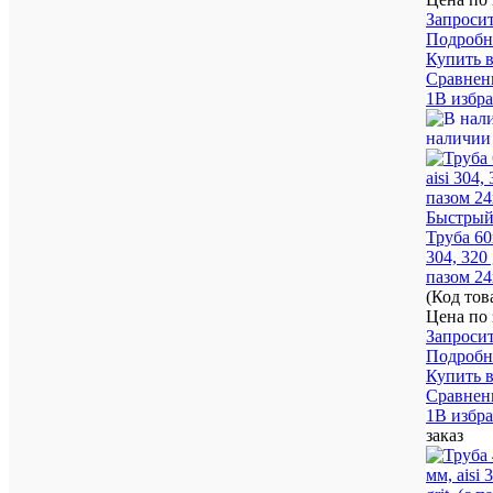
Запроси
Подробн
Купить в
Сравнен
1В избр
наличии
Быстрый
Труба 60
304, 320 g
пазом 24
(Код то
Цена по 
Запроси
Подробн
Купить в
Сравнен
1В избр
заказ