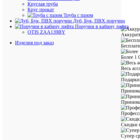
Круглая труба
Круг прокат
Труба с пазом
Дуб, Бук, ПВХ поручни
Поручни в кабину лифта
OTIS ZAA139BY
Аккурат
Изделия под заказ
Бесплатн
Более 1 
Весь ас
Подарки 
Принима
Принимае
Професс
Скидки 
Супер ср