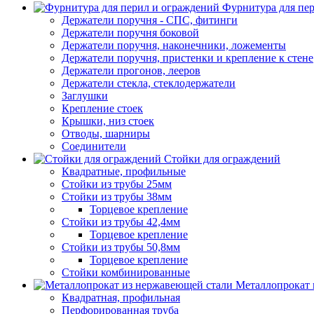
Фурнитура для пе
Держатели поручня - СПС, фитинги
Держатели поручня боковой
Держатели поручня, наконечники, ложементы
Держатели поручня, пристенки и крепление к стене
Держатели прогонов, лееров
Держатели стекла, стеклодержатели
Заглушки
Крепление стоек
Крышки, низ стоек
Отводы, шарниры
Соединители
Стойки для ограждений
Квадратные, профильные
Стойки из трубы 25мм
Стойки из трубы 38мм
Торцевое крепление
Стойки из трубы 42,4мм
Торцевое крепление
Стойки из трубы 50,8мм
Торцевое крепление
Стойки комбинированные
Металлопрокат 
Квадратная, профильная
Перфорированная труба