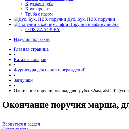
Круглая труба
Круг прокат
Труба с пазом
Дуб, Бук, ПВХ поручни
Поручни в кабину лифта
OTIS ZAA139BY
Изделия под заказ
Главная страница
•
Каталог товаров
•
Фурнитура для перил и ограждений
•
Заглушки
•
Окончание поручня марша, для трубы 32мм, aisi 201 (угол
Окончание поручня марша, для
Вернуться в раздел