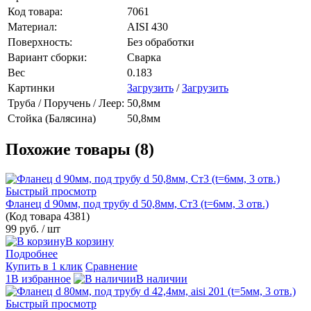
Код товара:
7061
Материал:
AISI 430
Поверхность:
Без обработки
Вариант сборки:
Сварка
Вес
0.183
Картинки
Загрузить
/
Загрузить
Труба / Поручень / Леер:
50,8мм
Стойка (Балясина)
50,8мм
Похожие товары (8)
Быстрый просмотр
Фланец d 90мм, под трубу d 50,8мм, Ст3 (t=6мм, 3 отв.)
(Код товара
4381)
99 руб.
/ шт
В корзину
Подробнее
Купить в 1 клик
Сравнение
1В избранное
В наличии
Быстрый просмотр