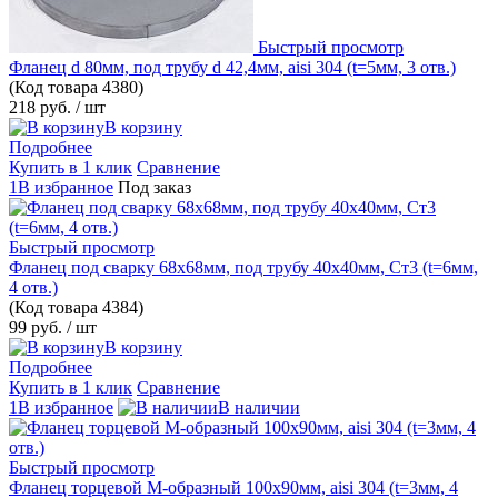
Быстрый просмотр
Фланец d 80мм, под трубу d 42,4мм, aisi 304 (t=5мм, 3 отв.)
(Код товара
4380)
218 руб.
/ шт
В корзину
Подробнее
Купить в 1 клик
Сравнение
1В избранное
Под заказ
Быстрый просмотр
Фланец под сварку 68х68мм, под трубу 40х40мм, Ст3 (t=6мм,
4 отв.)
(Код товара
4384)
99 руб.
/ шт
В корзину
Подробнее
Купить в 1 клик
Сравнение
1В избранное
В наличии
Быстрый просмотр
Фланец торцевой М-образный 100х90мм, aisi 304 (t=3мм, 4